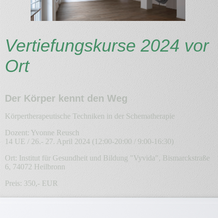
Vertiefungskurse 2024 vor
Ort
Der Körper kennt den Weg
Körpertherapeutische Techniken in der Schematherapie
Dozent: Yvonne Reusch
14 UE / 26.- 27. April 2024 (12:00-20:00 / 9:00-16:30)
Ort: Institut für Gesundheit und Bildung "Vyvida", Bismarckstraße
6, 74072 Heilbronn
Preis: 350,- EUR