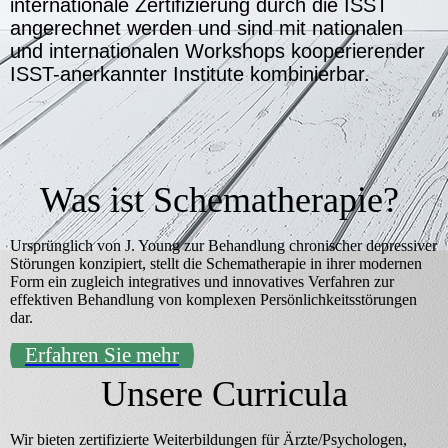
internationale Zertifizierung durch die ISST
angerechnet werden und sind mit nationalen
und internationalen Workshops kooperierender
ISST-anerkannter Institute kombinierbar.
Was ist Schematherapie?
Ursprünglich von J. Young zur Behandlung chronischer depressiver
Störungen konzipiert, stellt die Schematherapie in ihrer modernen
Form ein zugleich integratives und innovatives Verfahren zur
effektiven Behandlung von komplexen Persönlichkeitsstörungen
dar.
Erfahren Sie mehr
Unsere Curricula
Wir bieten zertifizierte Weiterbildungen für Ärzte/Psychologen,